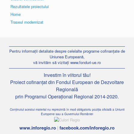
Rezultatele proiectului
Home
Traseul modernizat
Pentru informații detaliate despre celelalte programe cofinanțate de
Uniunea Europeană,
vă invităm să vizitați
www.fonduri-ue.ro
Investim în viitorul tău!
Proiect cofinanțat din Fondul European de Dezvoltare
Regională
prin Programul Operațional Regional 2014-2020.
Conținutul acestui material nu reprezintă în mod obligatoriu poziția oficială a Uniunii
Europene sau a Guvernului României
www.inforegio.ro
|
facebook.com/inforegio.ro