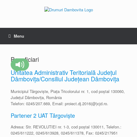
Skip
to
content
Menu
Beneficiari
Unitatea Administrativ Teritorială Județul
Dâmbovița/Consiliul Județean Dâmbovița
Municipiul Târgoviște, Piața Tricolorului nr. 1, cod poștal 130060,
Județul Dâmbovița, România
Telefon: 0245/207.669, Email: proiect.dj.2016(@)cjd.ro.
Partener 2 UAT Târgoviște
Adresa: Str. REVOLUTIEI nr. 1-3, cod poștal 130011, Telefon.:
0245/611222, 0245/613928, 0245/611378, Fax: 0245/217951