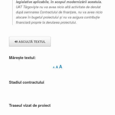
legislative aplicabile, în scopul modernizării acestuia.
UAT Târgovişte nu va avea nicio altă activitate de derulat
după semnarea Contractului de finanțare, nu va avea nicio
alocare în bugetul proiectului și nu va asigura contribuție
financiară proprie la derularea proiectului.
🔊 ASCULTĂ TEXTUL
Mărește textul:
Decrease
Reset
Increase
A
A
A
font
font
font
size.
size.
size.
Stadiul contractului
Traseul vizat de proiect