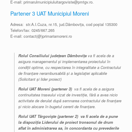
E-mail: primarulmunicipiuluitargoviste@pmtgv.ro.
Partener 3 UAT Municipiul Moreni
Adresa: str.A.I.Cuza, nr.15, jud.Dâmbovița, cod poștal 135300
Telefon/fax: 0245/667.265
E-mail: contact(@)primariamoreni.ro
Rolul Consiliului județean Dâmbovița
va fi acela de a
asigura managementul și implementarea proiectului în
condiții optime, cu respectarea în integralitate a Contractului
de finanțare nerambursabilă și a legislației aplicabile
(Solicitant și lider proiect)
Rolul UAT Moreni (partener 3)
va fi acela de a asigura
continuitatea traseului vizat de investiție, fără a avea nicio
activitate de derulat după semnarea contractului de finanțare
și nicio alocare în bugetul cererii de finanțare.
Rolul UAT Târgovişte (partener 2) va fi acela de a pune
la dispoziția Liderului de proiect tronsonul de drum
aflat în administrarea sa, în concordanta cu prevederile