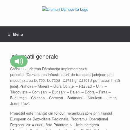
Skip
to
content
Menu
Informatii generale
Consiliul Județean Dâmbovița implementează
proiectul “Dezvoltarea infrastructurii de transport judeţean prin
modernizarea DJ720, DJ720B, DJ711 şi DJ101B pe traseul limită
judeţ Prahova – Moreni – Gura Ocniţei – Răzvad – Ulmi –
Târgovişte – Comişani – Bucşani – Băleni – Dobra – Finta –
Bilciureşti – Cojasca – Corneşti – Butimanu – Niculeşti – Limită
Judeţ Ilfov”.
Proiectul este finanţat din fonduri nerambursabile prin Fondul
European de Dezvoltare Regională, Programul Operaţional
Regional 2014-2020, Axa Prioritară 6 – Îmbunătăţirea