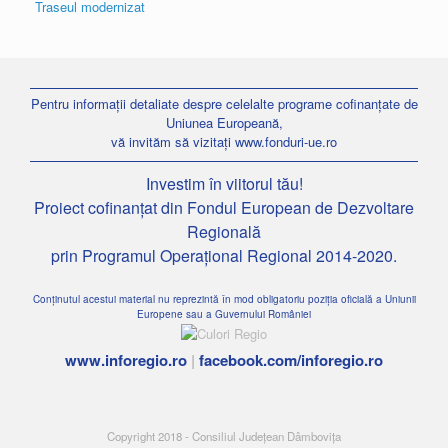
Traseul modernizat
Pentru informații detaliate despre celelalte programe cofinanțate de
Uniunea Europeană,
vă invităm să vizitați
www.fonduri-ue.ro
Investim în viitorul tău!
Proiect cofinanțat din Fondul European de Dezvoltare
Regională
prin Programul Operațional Regional 2014-2020.
Conținutul acestui material nu reprezintă în mod obligatoriu poziția oficială a Uniunii
Europene sau a Guvernului României
www.inforegio.ro
|
facebook.com/inforegio.ro
Copyright 2018 - Consiliul Județean Dâmbovița