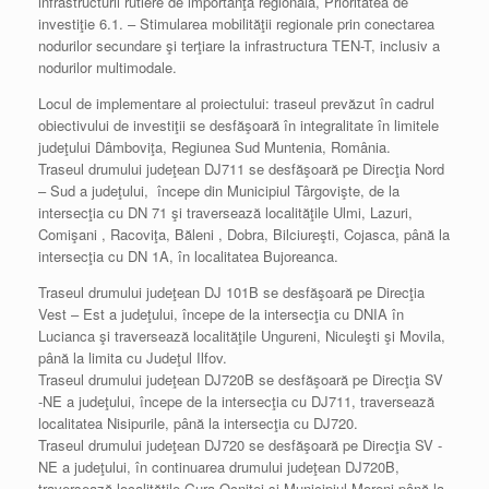
infrastructurii rutiere de importanţă regională, Prioritatea de
investiţie 6.1. – Stimularea mobilităţii regionale prin conectarea
nodurilor secundare şi terţiare la infrastructura TEN-T, inclusiv a
nodurilor multimodale.
Locul de implementare al proiectului: traseul prevăzut în cadrul
obiectivului de investiţii se desfăşoară în integralitate în limitele
judeţului Dâmboviţa, Regiunea Sud Muntenia, România.
Traseul drumului judeţean DJ711 se desfăşoară pe Direcţia Nord
– Sud a judeţului, începe din Municipiul Târgovişte, de la
intersecţia cu DN 71 şi traversează localităţile Ulmi, Lazuri,
Comişani , Racoviţa, Băleni , Dobra, Bilciureşti, Cojasca, până la
intersecţia cu DN 1A, în localitatea Bujoreanca.
Traseul drumului judeţean DJ 101B se desfăşoară pe Direcţia
Vest – Est a judeţului, începe de la intersecţia cu DNIA în
Lucianca şi traversează localităţile Ungureni, Niculeşti şi Movila,
până la limita cu Judeţul Ilfov.
Traseul drumului judeţean DJ720B se desfăşoară pe Direcţia SV
-NE a judeţului, începe de la intersecţia cu DJ711, traversează
localitatea Nisipurile, până la intersecţia cu DJ720.
Traseul drumului judeţean DJ720 se desfăşoară pe Direcţia SV -
NE a judeţului, în continuarea drumului judeţean DJ720B,
traversează localităţile Gura Ocniţei şi Municipiul Moreni până la