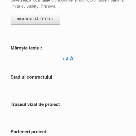
limita cu Judeţul Prahova.
🔊 ASCULTĂ TEXTUL
Mărește textul:
Decrease
Reset
Increase
A
A
A
font
font
font
size.
size.
size.
Stadiul contractului
Traseul vizat de proiect
Parteneri proiect: