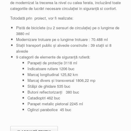
de modernizat la trecerea la nivel cu calea ferata, incluzând toate
categoriile de lucrări necesare circulației in siguranță si confort.
Totodată prin proiect, vor fi realizate:
Pistă de biciclete (cu 2 sensuri de circulație) pe o lungime de
3880 ml
Modernizare trotuare pe o lungime trotuare : 70.488 ml
Stații transport public și alveole construite : 39 stații si 8
alveole
9 categorii de elemente de siguranță rutieră:
Parapeți de protecție 3118 ml
Indicatoare rutiere 1206 buc
Marcaj longitudinal 125,82 km
Marcaj divers și transversal 1806,22 mp
Stâlpi de ghidare 535 buc
Butoni reflectorizanți 380 buc
Catadioptri 462 buc
Parapet metalic pietonal 2245 ml
Oglinzi parabolice 45 buc