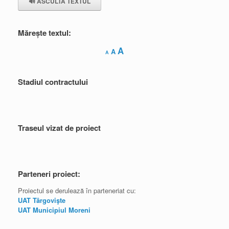
🔊 ASCULTĂ TEXTUL
Mărește textul:
Decrease
Reset
Increase
A
A
A
font
font
font
size.
size.
size.
Stadiul contractului
Traseul vizat de proiect
Parteneri proiect:
Proiectul se derulează în parteneriat cu:
UAT Târgovişte
UAT Municipiul Moreni