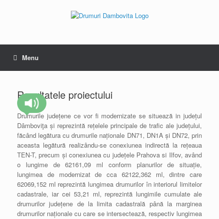
Skip
to
content
Menu
Rezultatele proiectului
Drumurile județene ce vor fi modernizate se situează in județul
Dâmboviţa și reprezintă rețelele principale de trafic ale județului,
făcând legătura cu drumurile naționale DN71, DN1A și DN72, prin
aceasta legătură realizându-se conexiunea indirectă la rețeaua
TEN-T, precum și conexiunea cu județele Prahova si Ilfov, având
o lungime de 62161,09 ml conform planurilor de situație,
lungimea de modernizat de cca 62122,362 ml, dintre care
62069,152 ml reprezintă lungimea drumurilor în interiorul limitelor
cadastrale, iar cei 53,21 ml, reprezintă lungimile cumulate ale
drumurilor județene de la limita cadastrală până la marginea
drumurilor naționale cu care se intersectează, respectiv lungimea