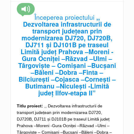
Începerea proiectului
,,
Dezvoltarea infrastructurii de
transport județean prin
modernizarea DJ720, DJ720B,
DJ711 și DJ101B pe traseul
Limită județ Prahova –Moreni -
Gura Ocniței –Răzvad –Ulmi –
Târgoviște – Comișani –Bucșani
–Băleni –Dobra –Finta –
Bilciurești –Cojasca –Cornești –
Butimanu –Niculești -Limită
județ Ilfov-etapa II”
Titlu proiect:
,, Dezvoltarea infrastructurii de
transport județean prin modernizarea DJ720,
DJ720B, DJ711 și DJ101B pe traseul Limită județ
Prahova –Moreni -Gura Ocniței –Răzvad –Ulmi –
Târgoviște – Comișani –Bucșani –Băleni –Dobra –