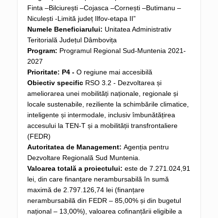
Finta –Bilciurești –Cojasca –Cornești –Butimanu –
Niculești -Limită județ Ilfov-etapa II”
Numele Beneficiarului:
Unitatea Administrativ
Teritorială Județul Dâmbovița
Program:
Programul Regional Sud-Muntenia 2021-
2027
Prioritate: P4 -
O regiune mai accesibilă
Obiectiv specific
RSO 3.2 - Dezvoltarea și
ameliorarea unei mobilități naționale, regionale și
locale sustenabile, reziliente la schimbările climatice,
inteligente și intermodale, inclusiv îmbunătățirea
accesului la TEN-T și a mobilității transfrontaliere
(FEDR)
Autoritatea de Management:
Agenția pentru
Dezvoltare Regională Sud Muntenia.
Valoarea totală a proiectului:
este de 7.271.024,91
lei, din care finanțare nerambursabilă în sumă
maximă de 2.797.126,74 lei (finanțare
nerambursabilă din FEDR – 85,00% și din bugetul
național – 13,00%), valoarea cofinanțării eligibile a