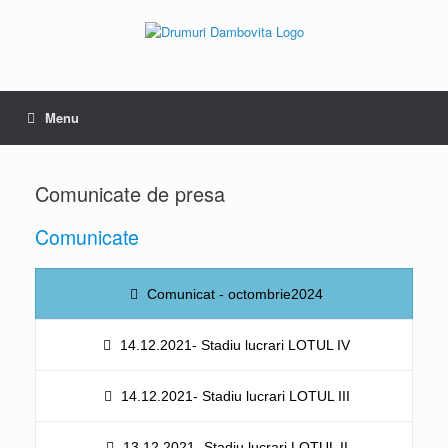
Skip
to
content
Menu
Comunicate de presa
Comunicate
Comunicat - octombrie2024
14.12.2021- Stadiu lucrari LOTUL IV
14.12.2021- Stadiu lucrari LOTUL III
13.12.2021- Stadiu lucrari LOTUL II