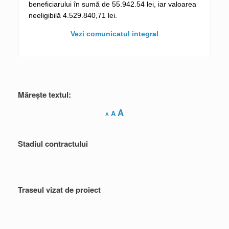
beneficiarului în sumă de 55.942.54 lei, iar valoarea
neeligibilă 4.529.840,71 lei.
Vezi comunicatul integral
Mărește textul:
Decrease
Reset
Increase
A
A
A
font
font
font
size.
size.
size.
Stadiul contractului
Traseul vizat de proiect