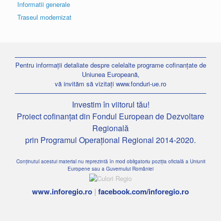
Informatii generale
Traseul modernizat
Pentru informații detaliate despre celelalte programe cofinanțate de
Uniunea Europeană,
vă invităm să vizitați
www.fonduri-ue.ro
Investim în viitorul tău!
Proiect cofinanțat din Fondul European de Dezvoltare
Regională
prin Programul Operațional Regional 2014-2020.
Conținutul acestui material nu reprezintă în mod obligatoriu poziția oficială a Uniunii
Europene sau a Guvernului României
www.inforegio.ro
|
facebook.com/inforegio.ro